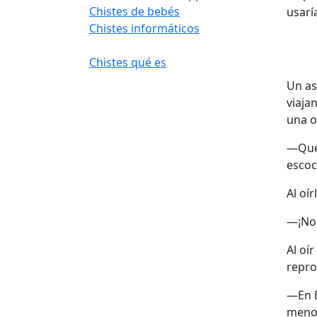
Chistes de bebés
usarí
Chistes informáticos
Chistes qué es
Un as
viaja
una o
—Qué 
escoc
Al oír
—¡No!
Al oí
repro
—En E
menos