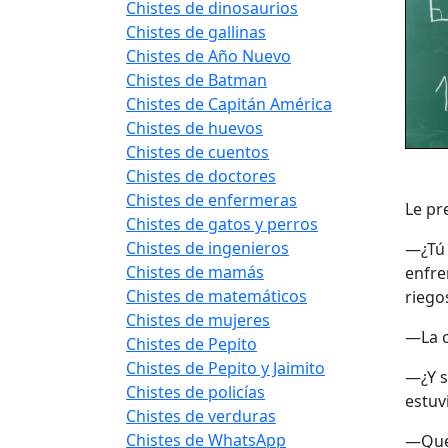
Chistes de dinosaurios
Chistes de gallinas
Chistes de Año Nuevo
Chistes de Batman
Chistes de Capitán América
Chistes de huevos
Chistes de cuentos
Chistes de doctores
Chistes de enfermeras
Le pr
Chistes de gatos y perros
Chistes de ingenieros
—¿Tú 
Chistes de mamás
enfre
Chistes de matemáticos
riego
Chistes de mujeres
—La c
Chistes de Pepito
Chistes de Pepito y Jaimito
—¿Y s
Chistes de policías
estuv
Chistes de verduras
Chistes de WhatsApp
—Quem