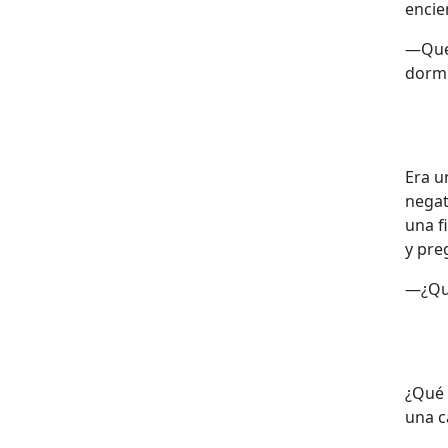
encie
—Qued
dormi
Era u
negat
una f
y pre
—¿Qui
¿Qué 
una c