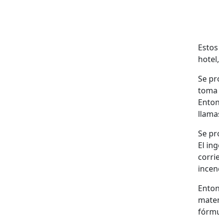
Estos
hotel
Se pr
toma 
Enton
llama
Se pr
El in
corri
incen
Enton
matem
fórmu